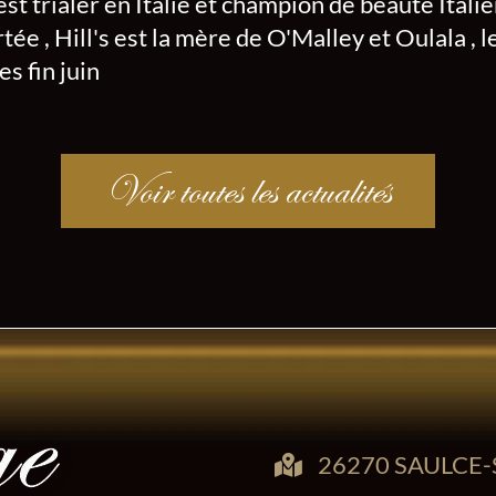
 est trialer en Italie et champion de beauté Itali
tée , Hill's est la mère de O'Malley et Oulala ,
es fin juin
Voir toutes les actualités
26270 SAULCE